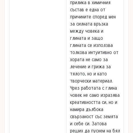
прилика в химичния
състав е една от
причините според мен
за силната връзка
между човека и
глината и защо
глината се използва
толкова интуитивно от
хората не само за
лечение и грижа за
тялото, но и като
творчески материал.
Чрез работата с глина
човек не само изразява
креативността си, но и
намира дълбока
свързаност със земята
и себе си. Затова
реших да пуснем на бял