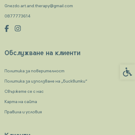
Gnezdo.art.and.therapy@gmail.com
0877773614
Обслужване на клиенти
Спец
Политика за поверителност
Политика за използване на „бисквитки“
Свържете се с нас
Карта на сайта
Правила и условия